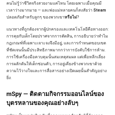
คนไม่รู้ว่าชีวิตจริงสวยงามแค่ไหน โดยเฉพาะเมื่อคุณมี
เวลาว่างมากมาย — และพ่อแม่หลายคนก็สงสัยว่า
Steam
ปลอดภัยสำหรับลูกๆ ของพวกเขา
หรือไม่
?
แนวทางที่ถูกต้องจากผู้ปกครองและเทคโนโลยีคือทางออก:
การคุยกับเด็กโดยปราศจากการตัดสิน, การอธิบายว่าทำไม
กฎเกณฑ์ที่เฉพาะเจาะจงจึงมีอยู่, และการกำหนดขอบเขต
ที่ชัดเจนนั้นมีประสิทธิภาพมากกว่าการบังคับใช้การห้าม.
การใช้เครื่องมือควบคุมนั้นสมเหตุสมผล แต่เพื่อหลีกเลี่ยง
การผลักดันให้เด็กซ่อนตัว, การอยู่เคียงข้างพวกเขาด้วย
ความไว้วางใจและการสื่อสารอย่างเปิดเผยนั้นสำคัญอย่าง
ยิ่ง.
mSpy — ติดตามกิจกรรมออนไลน์ของ
บุตรหลานของคุณอย่างลับๆ