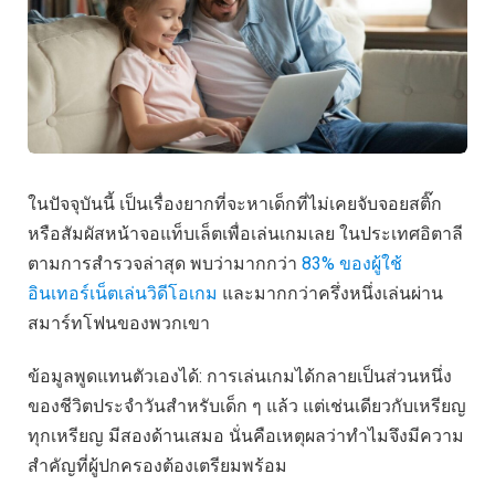
ในปัจจุบันนี้ เป็นเรื่องยากที่จะหาเด็กที่ไม่เคยจับจอยสติ๊ก
หรือสัมผัสหน้าจอแท็บเล็ตเพื่อเล่นเกมเลย ในประเทศอิตาลี
ตามการสำรวจล่าสุด พบว่ามากกว่า
83% ของผู้ใช้
อินเทอร์เน็ตเล่นวิดีโอเกม
และมากกว่าครึ่งหนึ่งเล่นผ่าน
สมาร์ทโฟนของพวกเขา
ข้อมูลพูดแทนตัวเองได้: การเล่นเกมได้กลายเป็นส่วนหนึ่ง
ของชีวิตประจำวันสำหรับเด็ก ๆ แล้ว แต่เช่นเดียวกับเหรียญ
ทุกเหรียญ มีสองด้านเสมอ นั่นคือเหตุผลว่าทำไมจึงมีความ
สำคัญที่ผู้ปกครองต้องเตรียมพร้อม