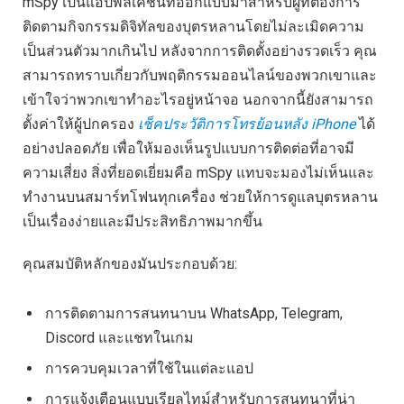
mSpy เป็นแอปพลิเคชันที่ออกแบบมาสำหรับผู้ที่ต้องการ
ติดตามกิจกรรมดิจิทัลของบุตรหลานโดยไม่ละเมิดความ
เป็นส่วนตัวมากเกินไป หลังจากการติดตั้งอย่างรวดเร็ว คุณ
สามารถทราบเกี่ยวกับพฤติกรรมออนไลน์ของพวกเขาและ
เข้าใจว่าพวกเขาทำอะไรอยู่หน้าจอ นอกจากนี้ยังสามารถ
ตั้งค่าให้ผู้ปกครอง
เช็คประวัติการโทรย้อนหลัง iPhone
ได้
อย่างปลอดภัย เพื่อให้มองเห็นรูปแบบการติดต่อที่อาจมี
ความเสี่ยง สิ่งที่ยอดเยี่ยมคือ mSpy แทบจะมองไม่เห็นและ
ทำงานบนสมาร์ทโฟนทุกเครื่อง ช่วยให้การดูแลบุตรหลาน
เป็นเรื่องง่ายและมีประสิทธิภาพมากขึ้น
คุณสมบัติหลักของมันประกอบด้วย:
การติดตามการสนทนาบน WhatsApp, Telegram,
Discord และแชทในเกม
การควบคุมเวลาที่ใช้ในแต่ละแอป
การแจ้งเตือนแบบเรียลไทม์สำหรับการสนทนาที่น่า