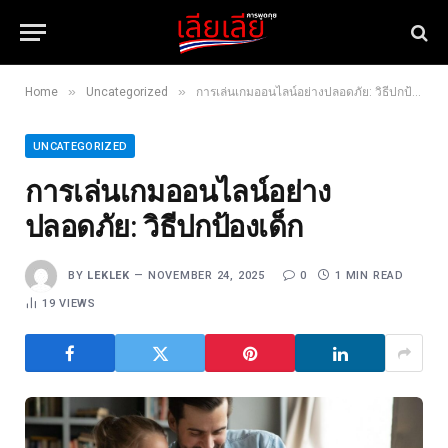
»
»
Home
Uncategorized
การเล่นเกมออนไลน์อย่างปลอดภัย: วิธีปกป้องเด็ก
UNCATEGORIZED
การเล่นเกมออนไลน์อย่าง
ปลอดภัย: วิธีปกป้องเด็ก
BY
LEKLEK
NOVEMBER 24, 2025
0
1 MIN READ
19
VIEWS