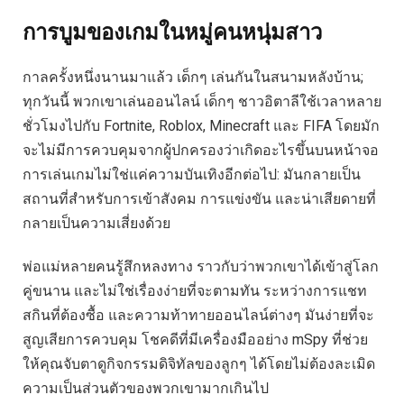
การบูมของเกมในหมู่คนหนุ่มสาว
กาลครั้งหนึ่งนานมาแล้ว เด็กๆ เล่นกันในสนามหลังบ้าน;
ทุกวันนี้ พวกเขาเล่นออนไลน์ เด็กๆ ชาวอิตาลีใช้เวลาหลาย
ชั่วโมงไปกับ Fortnite, Roblox, Minecraft และ FIFA โดยมัก
จะไม่มีการควบคุมจากผู้ปกครองว่าเกิดอะไรขึ้นบนหน้าจอ
การเล่นเกมไม่ใช่แค่ความบันเทิงอีกต่อไป: มันกลายเป็น
สถานที่สำหรับการเข้าสังคม การแข่งขัน และน่าเสียดายที่
กลายเป็นความเสี่ยงด้วย
พ่อแม่หลายคนรู้สึกหลงทาง ราวกับว่าพวกเขาได้เข้าสู่โลก
คู่ขนาน และไม่ใช่เรื่องง่ายที่จะตามทัน ระหว่างการแชท
สกินที่ต้องซื้อ และความท้าทายออนไลน์ต่างๆ มันง่ายที่จะ
สูญเสียการควบคุม โชคดีที่มีเครื่องมืออย่าง mSpy ที่ช่วย
ให้คุณจับตาดูกิจกรรมดิจิทัลของลูกๆ ได้โดยไม่ต้องละเมิด
ความเป็นส่วนตัวของพวกเขามากเกินไป