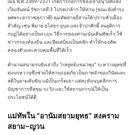
เมื่อ พ.ศ. 2369–2371 เกิดการก่อการของเจ้าอนุวงศ์แห่ง
เวียงจันทน์ รัชกาลที่ 3 โปรดเกล้าฯ ให้ท่าน (ขณะยังดำรง
ยศพระยาราชสุภาวดี) คุมทัพสายอีสานใต้ ปราบหัวเมือง
สำคัญ เช่น พิมาย ยโสธร อุบล และจำปาศักดิ์ จนยุติการ
กบฏได้อย่างเป็นระบบ วิธีการของท่านเน้นเดินทัพเร็ว ใช้
ข่าวกรองท้องถิ่น และยึดเสบียงเป็นหลัก ทำให้กองทัพ
คล่องตัวและควบคุมพื้นที่ได้เร็ว.
ตำนานสนามรบยังเล่าถึง “กลยุทธ์แขม่วพุง” ระหว่างยุทธที่
ทุ่งบกหวานซึ่งช่วยให้ท่านรอดภัย เป็นภาพจำของวินัยและ
สติในยามคับขัน แม้เป็นเกร็ดเล่า แต่สะท้อนบุคลิกการ
บัญชาการที่สุขุม ระวัง และใช้สถานการณ์ให้เป็น
ประโยชน์ได้ดี.
แม่ทัพใน “อานัมสยามยุทธ” สงคราม
สยาม–ญวน