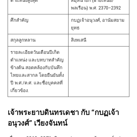
ตำแหน่งสูงสุด
สมุหนายก (ฝ่ายเหนือ/
พลเรือน) พ.ศ. 2370–2392
ศึกสำคัญ
กบฏเจ้าอนุวงศ์, อานัมสยาม
ยุทธ
สกุลลูกหลาน
สิงหเสนี
รายละเอียดวันเดือนปีเกิด
ตำแหน่ง และบทบาทสำคัญ
ข้างต้น สอดคล้องกับบันทึก
ไทยและสากล โดยยืนยันทั้ง
ปี พ.ศ./ค.ศ. และชื่อบุคคลที่
เกี่ยวข้อง.
เจ้าพระยาบดินทรเดชา
กับ “กบฏเจ้า
อนุวงศ์” เวียงจันทน์