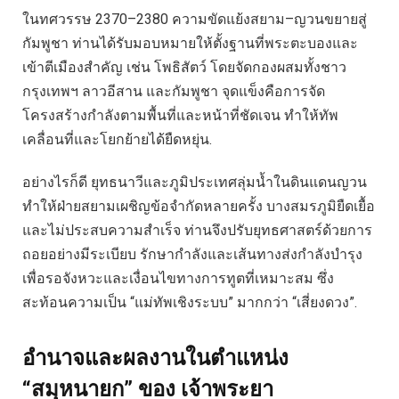
ในทศวรรษ 2370–2380 ความขัดแย้งสยาม–ญวนขยายสู่
กัมพูชา ท่านได้รับมอบหมายให้ตั้งฐานที่พระตะบองและ
เข้าตีเมืองสำคัญ เช่น โพธิสัตว์ โดยจัดกองผสมทั้งชาว
กรุงเทพฯ ลาวอีสาน และกัมพูชา จุดแข็งคือการจัด
โครงสร้างกำลังตามพื้นที่และหน้าที่ชัดเจน ทำให้ทัพ
เคลื่อนที่และโยกย้ายได้ยืดหยุ่น.
อย่างไรก็ดี ยุทธนาวีและภูมิประเทศลุ่มน้ำในดินแดนญวน
ทำให้ฝ่ายสยามเผชิญข้อจำกัดหลายครั้ง บางสมรภูมิยืดเยื้อ
และไม่ประสบความสำเร็จ ท่านจึงปรับยุทธศาสตร์ด้วยการ
ถอยอย่างมีระเบียบ รักษากำลังและเส้นทางส่งกำลังบำรุง
เพื่อรอจังหวะและเงื่อนไขทางการทูตที่เหมาะสม ซึ่ง
สะท้อนความเป็น “แม่ทัพเชิงระบบ” มากกว่า “เสี่ยงดวง”.
อำนาจและผลงานในตำแหน่ง
“สมุหนายก” ของ
เจ้าพระยา