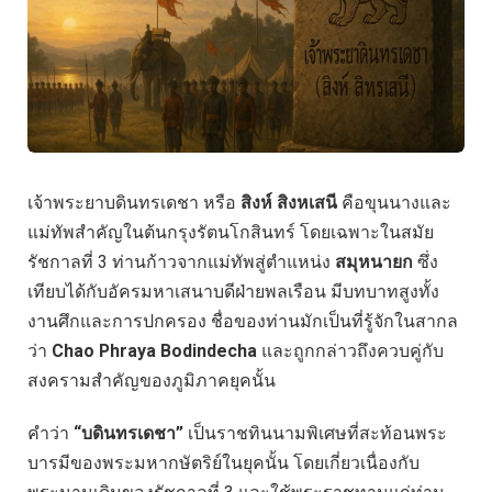
เจ้าพระยาบดินทรเดชา หรือ
สิงห์ สิงหเสนี
คือขุนนางและ
แม่ทัพสำคัญในต้นกรุงรัตนโกสินทร์ โดยเฉพาะในสมัย
รัชกาลที่ 3 ท่านก้าวจากแม่ทัพสู่ตำแหน่ง
สมุหนายก
ซึ่ง
เทียบได้กับอัครมหาเสนาบดีฝ่ายพลเรือน มีบทบาทสูงทั้ง
งานศึกและการปกครอง ชื่อของท่านมักเป็นที่รู้จักในสากล
ว่า
Chao Phraya Bodindecha
และถูกกล่าวถึงควบคู่กับ
สงครามสำคัญของภูมิภาคยุคนั้น
คำว่า
“บดินทรเดชา”
เป็นราชทินนามพิเศษที่สะท้อนพระ
บารมีของพระมหากษัตริย์ในยุคนั้น โดยเกี่ยวเนื่องกับ